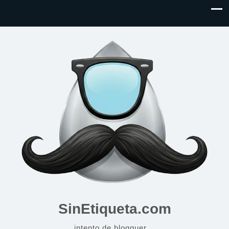
SinEtiqueta.com
intento de blogguer…