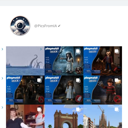
@PicsFromIA ✔