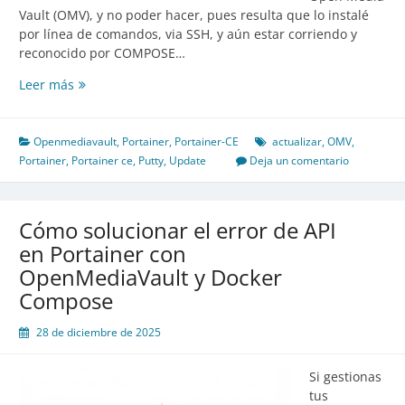
Vault (OMV), y no poder hacer, pues resulta que lo instalé
por línea de comandos, via SSH, y aún estar corriendo y
reconocido por COMPOSE…
Leer más
Actualizar
Portainer
CE
Openmediavault
,
Portainer
,
Portainer-CE
actualizar
,
OMV
,
por
Portainer
,
Portainer ce
,
Putty
,
Update
Deja un comentario
Comandos
Cómo solucionar el error de API
en Portainer con
OpenMediaVault y Docker
Compose
28 de diciembre de 2025
Si gestionas
tus