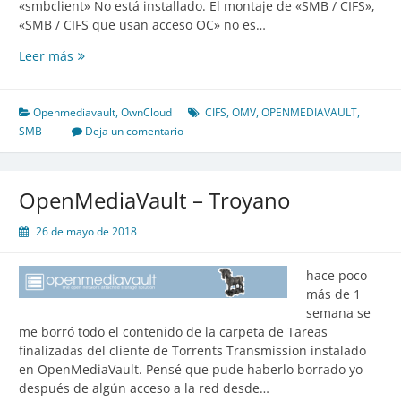
«smbclient» No está installado. El montaje de «SMB / CIFS»,
«SMB / CIFS que usan acceso OC» no es…
Cliente
Leer más
SMB/CIFS
ha
desaparecido
Openmediavault
,
OwnCloud
CIFS
,
OMV
,
OPENMEDIAVAULT
,
en
SMB
Deja un comentario
NextCloud!
[Solucionado]
OpenMediaVault – Troyano
26 de mayo de 2018
hace poco
más de 1
semana se
me borró todo el contenido de la carpeta de Tareas
finalizadas del cliente de Torrents Transmission instalado
en OpenMediaVault. Pensé que pude haberlo borrado yo
después de algún acceso a la red desde…