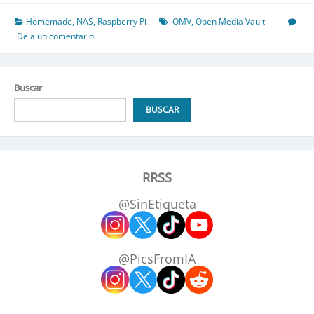
Vault
en
Homemade
,
NAS
,
Raspberry Pi
OMV
,
Open Media Vault
Raspberry
Deja un comentario
PI
Buscar
BUSCAR
RRSS
@SinEtiqueta
@PicsFromIA