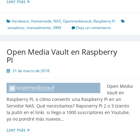
Open
Leer más
Media
Vault
–
Hardware
,
Homemade
,
NAS
,
Openmediavault
,
Raspberry Pi
Actulizar
actualizar
,
manualmente
,
OMV
Deja un comentario
por
SSH
Open Media Vault en Raspberry
PI
31 de marzo de 2018
Open Media
Vault en
Raspberry PI, o cómo convertir una Raspberry Pi en un
Servidor NAS. Qué necesitamos? Rapsnerry Pi 2 o 3 (siento
la publi en el linki, si llego a 1000 suscriptores en Youtube,
ya no pondré más nuevos…
Open
Leer más
Media