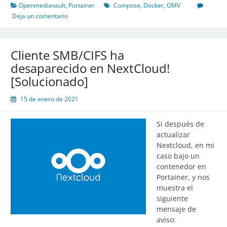
error
Openmediavault
,
Portainer
Compose
,
Docker
,
OMV
de
Deja un comentario
API
en
Portainer
Cliente SMB/CIFS ha
con
desaparecido en NextCloud!
OpenMediaVault
[Solucionado]
y
Docker
15 de enero de 2021
Compose
Si después de
actualizar
Nextcloud, en mi
caso bajo un
contenedor en
Portainer, y nos
muestra el
siguiente
mensaje de
aviso: