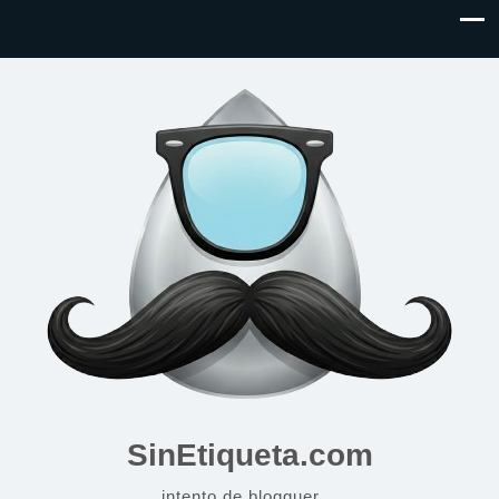
SinEtiqueta.com
intento de blogguer…