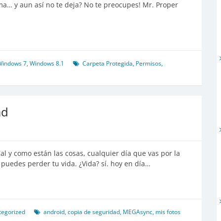
ema… y aun así no te deja? No te preocupes! Mr. Proper
Windows 7
,
Windows 8.1
Carpeta Protegida
,
Permisos
,
ad
al y como están las cosas, cualquier día que vas por la
, puedes perder tu vida. ¿Vida? sí. hoy en día…
tegorized
android
,
copia de seguridad
,
MEGAsync
,
mis fotos