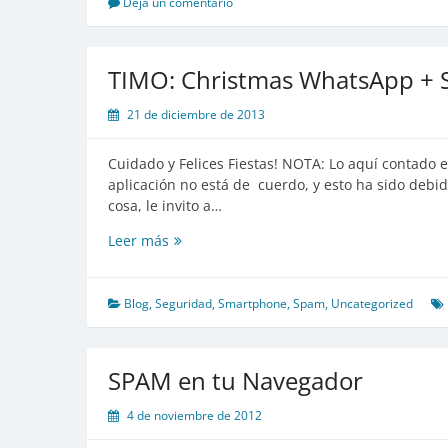
Seguridad
Deja un comentario
TIMO: Christmas WhatsApp +
21 de diciembre de 2013
Cuidado y Felices Fiestas! NOTA: Lo aquí contado e
aplicación no está de cuerdo, y esto ha sido debid
cosa, le invito a…
TIMO:
Leer más
Christmas
WhatsApp
+
Blog
,
Seguridad
,
Smartphone
,
Spam
,
Uncategorized
SMS
Premium
SPAM en tu Navegador
4 de noviembre de 2012