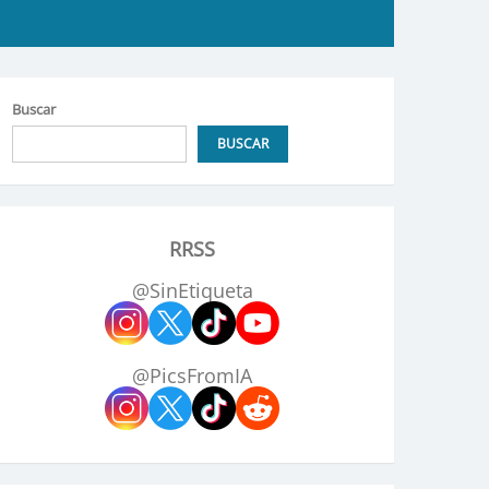
Buscar
BUSCAR
RRSS
@SinEtiqueta
@PicsFromIA