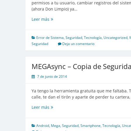
permisos a tu usuario, cambiar registros del sist
(ahora Don Limpio) ya…
Eliminar
Leer más
carpetas
protegidas
Error de Sistema
,
Seguridad
,
Tecnología
,
Uncategorized
,
Seguridad
Deja un comentario
MEGAsync – Copia de Segurid
7 de junio de 2014
Ya tengo la herramienta gratuita que me faltaba. T
calle, te dan el tirón y aparte de perder tu cartera
MEGAsync
Leer más
–
Copia
de
Android
,
Mega
,
Seguridad
,
Smartphone
,
Tecnología
,
Unca