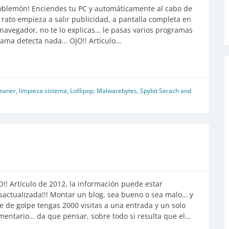
oblemón! Enciendes tu PC y automáticamente al cabo de
 rato empieza a salir publicidad, a pantalla completa en
 navegador, no te lo explicas… le pasas varios programas
rama detecta nada… OJO!! Artículo…
eaner
,
limpieza sistema
,
Lolllipop
,
Malwarebytes
,
Spybit Serach and
O!! Artículo de 2012, la información puede estar
sactualizada!!! Montar un blog, sea bueno o sea malo… y
e de golpe tengas 2000 visitas a una entrada y un solo
mentario… da que pensar, sobre todo si resulta que el…