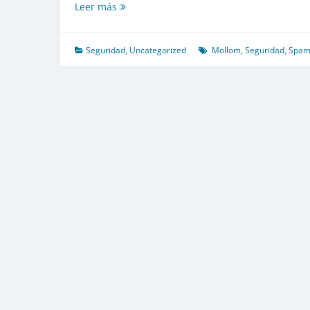
Cansado
Leer más
del
SPAM
–
Seguridad
,
Uncategorized
Mollom
,
Seguridad
,
Spa
Mollom