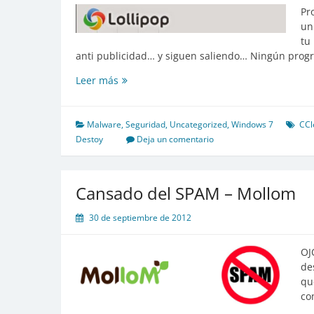
Pr
un
tu
anti publicidad… y siguen saliendo… Ningún prog
SPAM
Leer más
en
tu
Navegador
Malware
,
Seguridad
,
Uncategorized
,
Windows 7
CCl
Destoy
Deja un comentario
Cansado del SPAM – Mollom
30 de septiembre de 2012
OJ
de
qu
co