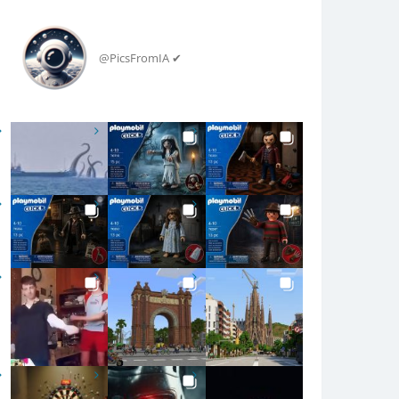
@PicsFromIA ✔