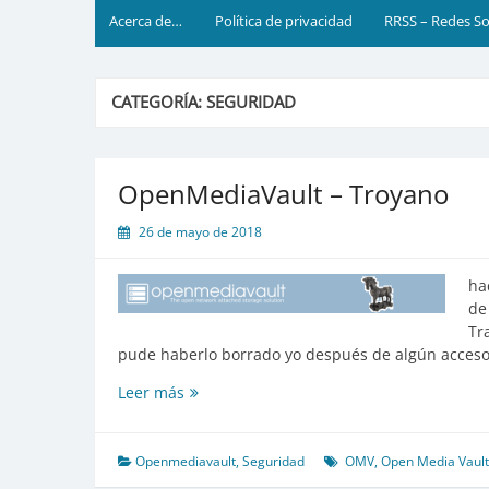
Acerca de…
Política de privacidad
RRSS – Redes So
CATEGORÍA:
SEGURIDAD
OpenMediaVault – Troyano
26 de mayo de 2018
ha
de
Tr
pude haberlo borrado yo después de algún acceso
OpenMediaVault
Leer más
–
Troyano
Openmediavault
,
Seguridad
OMV
,
Open Media Vault