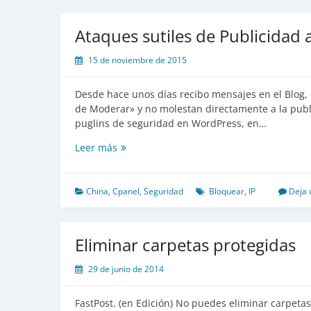
Ataques sutiles de Publicidad 
15 de noviembre de 2015
Desde hace unos días recibo mensajes en el Blog,
de Moderar» y no molestan directamente a la publ
puglins de seguridad en WordPress, en…
Ataques
Leer más
sutiles
de
Publicidad
China
,
Cpanel
,
Seguridad
Bloquear
,
IP
Deja 
a
tu
Blog
Eliminar carpetas protegidas
29 de junio de 2014
FastPost. (en Edición) No puedes eliminar carpeta