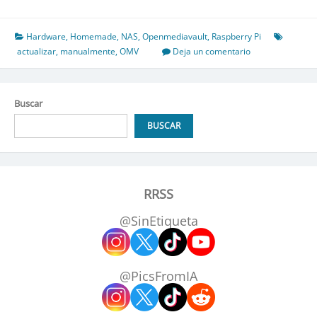
Media
Vault
–
Hardware
,
Homemade
,
NAS
,
Openmediavault
,
Raspberry Pi
Actulizar
actualizar
,
manualmente
,
OMV
Deja un comentario
por
SSH
Buscar
BUSCAR
RRSS
@SinEtiqueta
@PicsFromIA