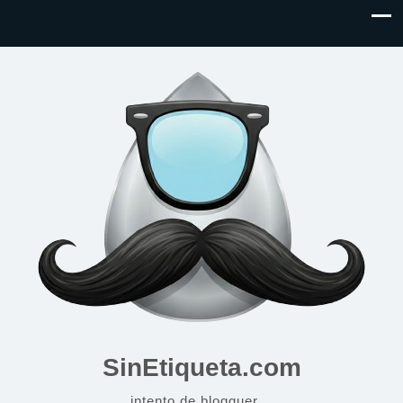
SinEtiqueta.com
intento de blogguer…