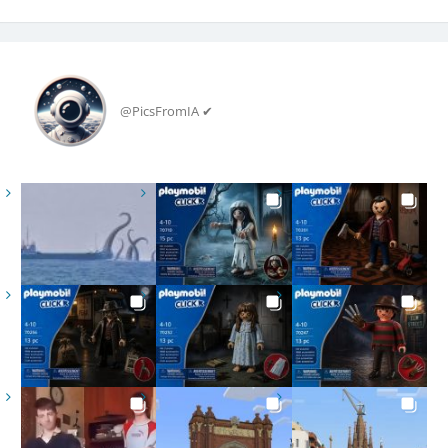
@PicsFromIA ✔