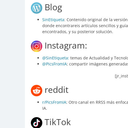
Blog
SinEtiqueta
: Contenido original de la versi
donde encontrareis artículos sencillos y gu
encontrados, y su posterior solución.
Instagram:
@SinEtiqueta:
temas de Actualidad y Tecnolo
@PicsFromIA
: compartir imágenes generadas
[jr_in
reddit
r/PicsFromIA
: Otro canal en RRSS más enfoc
IA.
TikTok