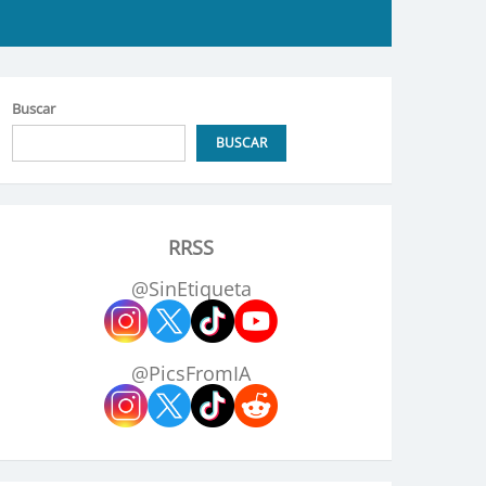
Buscar
BUSCAR
RRSS
@SinEtiqueta
@PicsFromIA