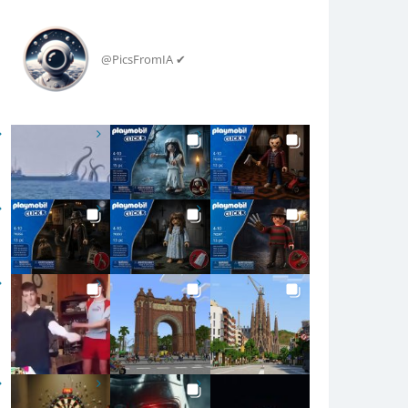
@PicsFromIA ✔