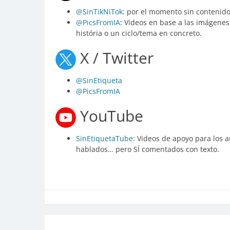
@SinTikNiTok
: por el momento sin contenido
@PicsFromIA
: Videos en base a las imágen
história o un ciclo/tema en concreto.
X / Twitter
@SinEtiqueta
@PicsFromIA
YouTube
SinEtiquetaTube
: Videos de apoyo para los 
hablados… pero SÍ comentados con texto.