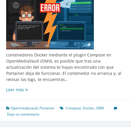
contenedores Docker mediante el plugin Compose en
OpenMediaVault (OMV), es posible que tras una
actualización del sistema te hayas encontrado con que
Portainer deja de funcionar. El contenedor no arranca y, al
revisar los logs, te encuentras…
Cómo
Leer más
solucionar
el
error
Openmediavault
,
Portainer
Compose
,
Docker
,
OMV
de
Deja un comentario
API
en