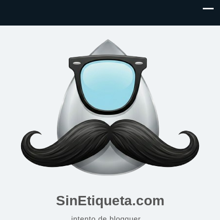
SinEtiqueta.com
intento de blogguer…