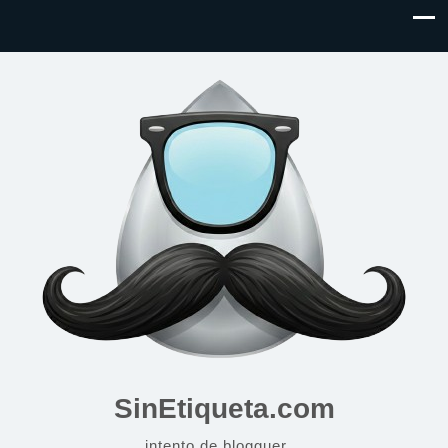
SinEtiqueta.com
intento de blogguer…