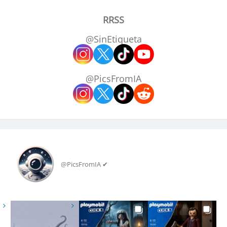
RRSS
@SinEtiqueta
@PicsFromIA
@PicsFromIA ✔