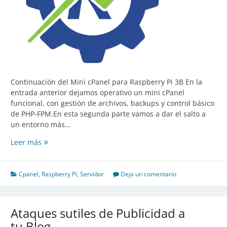
Continuación del Mini cPanel para Raspberry Pi 3B En la
entrada anterior dejamos operativo un mini cPanel
funcional, con gestión de archivos, backups y control básico
de PHP-FPM.En esta segunda parte vamos a dar el salto a
un entorno más…
Leer más
Mini
cPanel
–
Cpanel
,
Raspberry Pi
,
Servidor
Deja un comentario
Mejora
Profesional
de
Ataques sutiles de Publicidad a
UX,
tu Blog
Diseño