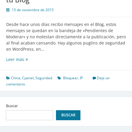
y
15 de noviembre de 2015
Funcionalidades
Desde hace unos días recibo mensajes en el Blog, estos
mensajes se quedan en la bandeja de «Pendientes de
Moderar» y no molestan directamente a la publicación, pero
al final acaban cansando. Hay algunos puglins de seguridad
en WordPress, en…
Ataques
Leer más
sutiles
de
Publicidad
China
,
Cpanel
,
Seguridad
Bloquear
,
IP
Deja un
a
comentario
tu
Blog
Buscar
BUSCAR