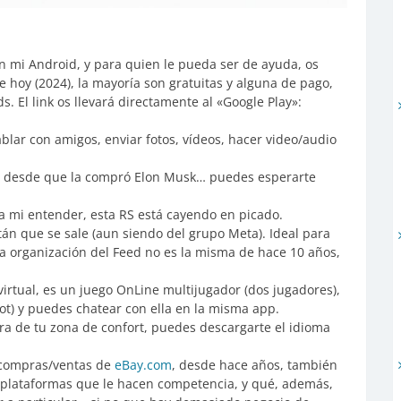
en mi Android, y para quien le pueda ser de ayuda, os
hoy (2024), la mayoría son gratuitas y alguna de pago,
El link os llevará directamente al «Google Play»:
ablar con amigos, enviar fotos, vídeos, hacer video/audio
ro desde que la compró Elon Musk… puedes esperarte
 a mi entender, esta RS está cayendo en picado.
tán que se sale (aun siendo del grupo Meta). Ideal para
a organización del Feed no es la misma de hace 10 años,
virtual, es un juego OnLine multijugador (dos jugadores),
t) y puedes chatear con ella en la misma app.
uera de tu zona de confort, puedes descargarte el idioma
 compras/ventas de
eBay.com
, desde hace años, también
s plataformas que le hacen competencia, y qué, además,