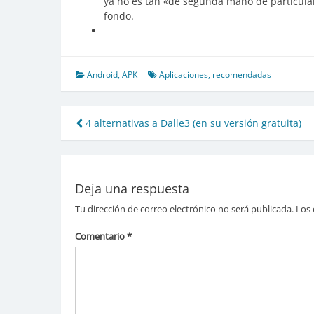
ya no es tan «de segunda mano de particular
fondo.
Android
,
APK
Aplicaciones
,
recomendadas
Navegación
4 alternativas a Dalle3 (en su versión gratuita)
de
entradas
Deja una respuesta
Tu dirección de correo electrónico no será publicada.
Los 
Comentario
*