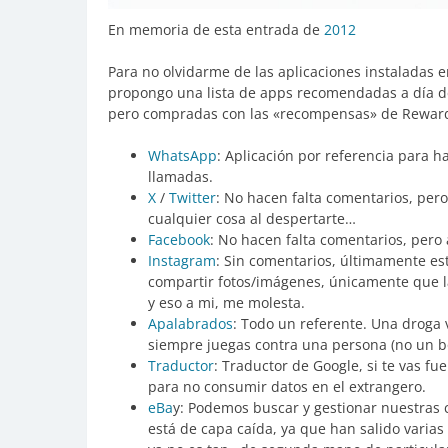
En memoria de esta entrada de
2012
Para no olvidarme de las aplicaciones instaladas 
propongo una lista de apps recomendadas a día de 
pero compradas con las «recompensas» de Rewards. 
WhatsApp
: Aplicación por referencia para h
llamadas.
X
/
Twitter
: No hacen falta comentarios, pe
cualquier cosa al despertarte…
Facebook
: No hacen falta comentarios, pero
Instagram
: Sin comentarios, últimamente es
compartir fotos/imágenes, únicamente que l
y eso a mi, me molesta.
Apalabrados
: Todo un referente. Una droga 
siempre juegas contra una persona (no un bo
Traductor
: Traductor de Google, si te vas f
para no consumir datos en el extrangero.
eBa
y: Podemos buscar y gestionar nuestras
está de capa caída, ya que han salido varia