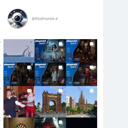
@PicsFromIA ✔