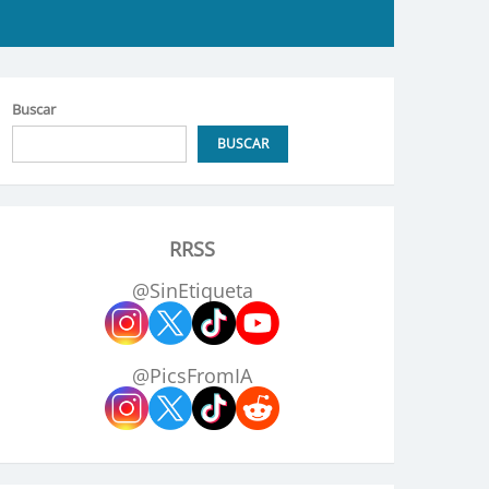
Buscar
BUSCAR
RRSS
@SinEtiqueta
@PicsFromIA