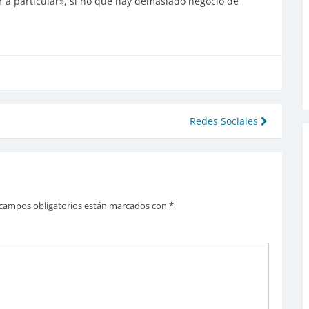
 a particular», si no que hay demasiado negocio de
Redes Sociales
campos obligatorios están marcados con
*