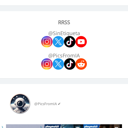
RRSS
@SinEtiqueta
@PicsFromIA
@PicsFromIA ✔