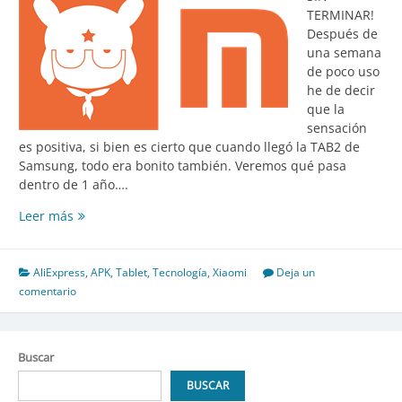
TERMINAR!
Después de
una semana
de poco uso
he de decir
que la
sensación
es positiva, si bien es cierto que cuando llegó la TAB2 de
Samsung, todo era bonito también. Veremos qué pasa
dentro de 1 año….
Xiaomi
Leer más
–
Mi
Pad
AliExpress
,
APK
,
Tablet
,
Tecnología
,
Xiaomi
Deja un
4,
comentario
instalar
servicios
de
Buscar
Google
Play
BUSCAR