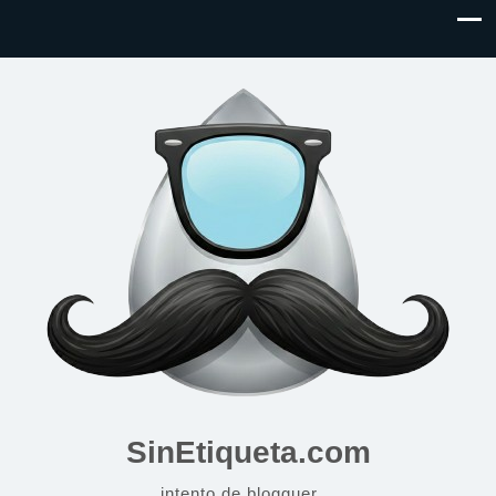
SinEtiqueta.com
intento de blogguer…