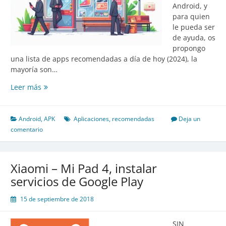
Android, y
para quien
le pueda ser
de ayuda, os
propongo
una lista de apps recomendadas a día de hoy (2024), la
mayoría son…
Mi
Leer más
Android
y
mis
Android
,
APK
Aplicaciones
,
recomendadas
Deja un
Aplicaciones
comentario
Xiaomi – Mi Pad 4, instalar
servicios de Google Play
15 de septiembre de 2018
SIN