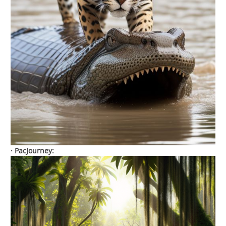
· PacJourney: