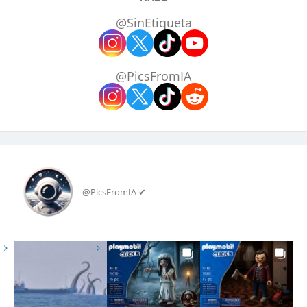
@SinEtiqueta
@PicsFromIA
@PicsFromIA ✔