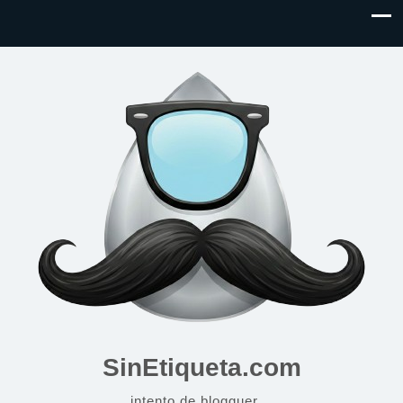
SinEtiqueta.com
intento de blogguer…