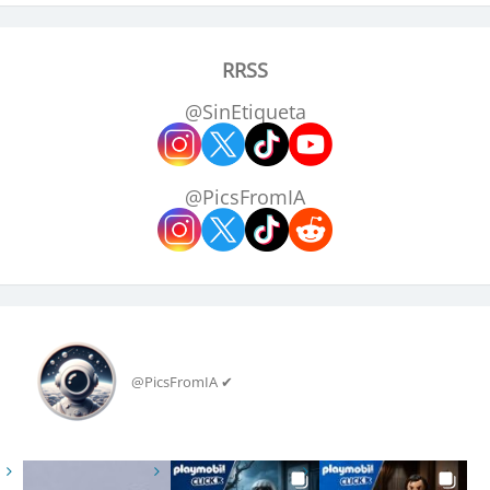
RRSS
@SinEtiqueta
@PicsFromIA
@PicsFromIA ✔