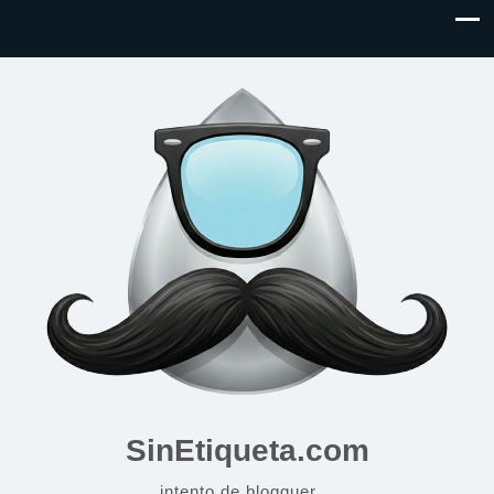
SinEtiqueta.com
intento de blogguer…