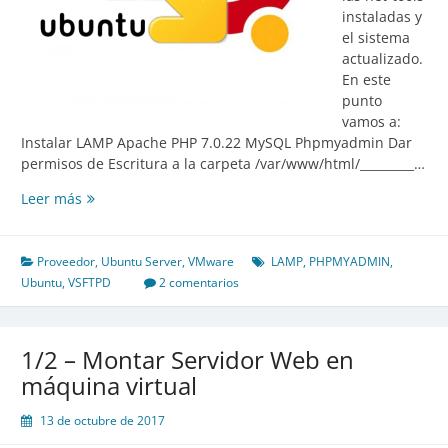
instaladas y
el sistema
actualizado.
En este
punto
vamos a:
Instalar LAMP Apache PHP 7.0.22 MySQL Phpmyadmin Dar
permisos de Escritura a la carpeta /var/www/html/_________…
2/2
Leer más
Montar
Servidor
Web
Proveedor
,
Ubuntu Server
,
VMware
LAMP
,
PHPMYADMIN
,
en
Ubuntu
,
VSFTPD
2 comentarios
máquina
virtual
1/2 – Montar Servidor Web en
máquina virtual
13 de octubre de 2017