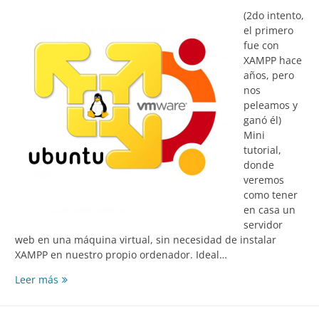
(2do intento,
el primero
fue con
XAMPP hace
años, pero
nos
peleamos y
ganó él)
Mini
tutorial,
donde
veremos
como tener
en casa un
servidor
web en una máquina virtual, sin necesidad de instalar
XAMPP en nuestro propio ordenador. Ideal…
1/2
Leer más
–
Montar