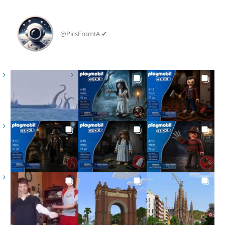
@PicsFromIA ✔