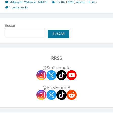
Servidor
VMplayer
,
VMware
,
XAMPP
17.04
,
LAMP
,
server
,
Ubuntu
Web
1 comentario
en
máquina
virtual
Buscar
BUSCAR
RRSS
@SinEtiqueta
@PicsFromIA