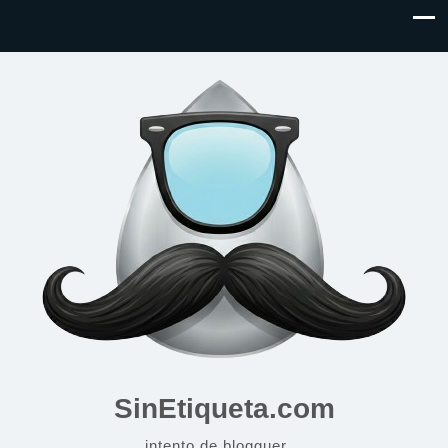
SinEtiqueta.com
intento de blogguer…