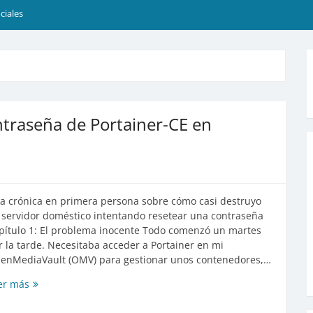
ciales
ntraseña de Portainer-CE en
a crónica en primera persona sobre cómo casi destruyo
 servidor doméstico intentando resetear una contraseña
pítulo 1: El problema inocente Todo comenzó un martes
r la tarde. Necesitaba acceder a Portainer en mi
enMediaVault (OMV) para gestionar unos contenedores,…
Guía
er más
de
recuperación