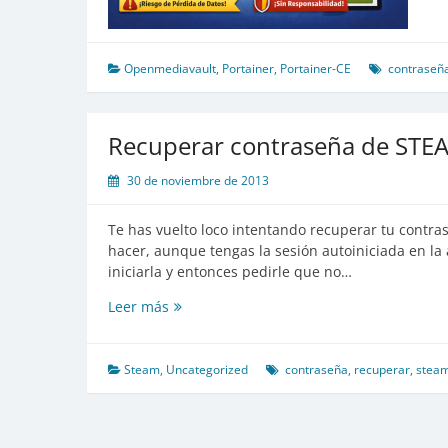
Openmediavault
,
Portainer
,
Portainer-CE
contraseñ
Recuperar contraseña de STE
30 de noviembre de 2013
Te has vuelto loco intentando recuperar tu contr
hacer, aunque tengas la sesión autoiniciada en la 
iniciarla y entonces pedirle que no…
Recuperar
Leer más
contraseña
de
STEAM
Steam
,
Uncategorized
contraseña
,
recuperar
,
stea