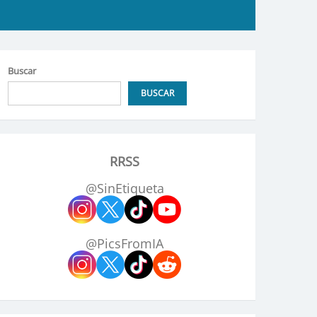
Buscar
BUSCAR
RRSS
@SinEtiqueta
@PicsFromIA