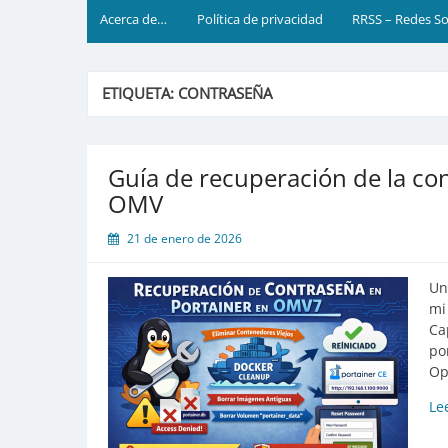
Acerca de…
Política de privacidad
RRSS – Redes So
ETIQUETA:
CONTRASEÑA
Guía de recuperación de la co
OMV
21 de enero de 2026
Un
mi
Ca
po
Op
Le