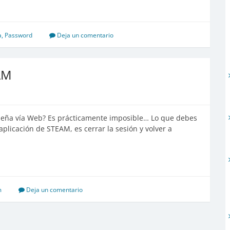
de
la
contraseña
a
,
Password
Deja un comentario
de
Portainer-
CE
AM
en
OMV
aseña vía Web? Es prácticamente imposible… Lo que debes
aplicación de STEAM, es cerrar la sesión y volver a
m
Deja un comentario