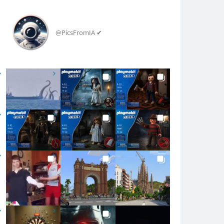
@PicsFromIA ✔