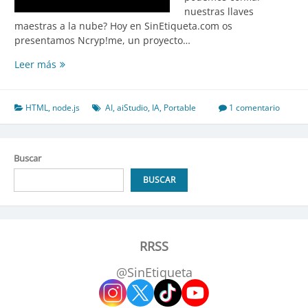
nuestras llaves
maestras a la nube? Hoy en SinEtiqueta.com os
presentamos Ncryp!me, un proyecto…
Ncryp!me
Leer más
–
Gestor
de
HTML
,
node.js
AI
,
aiStudio
,
IA
,
Portable
1 comentario
Contraseñas
LOCAL
Buscar
BUSCAR
RRSS
@SinEtiqueta