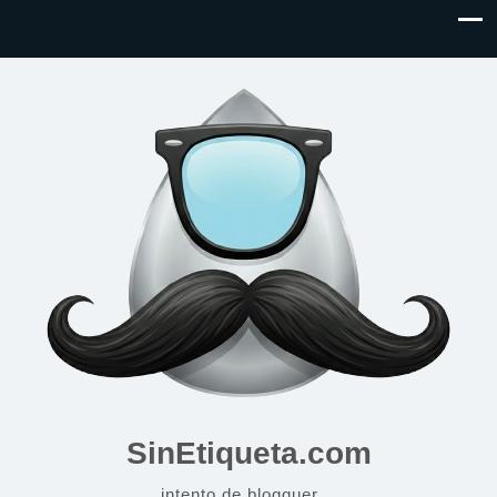
SinEtiqueta.com
intento de blogguer…