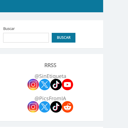
Buscar
BUSCAR
RRSS
@SinEtiqueta
@PicsFromIA