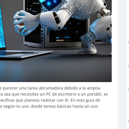
e parecer una tarea abrumadora debido a la amplia
 sea que necesites un PC de escritorio o un portátil, es
pecíficas que planeas realizar con él. En esta guía de
o según tu uso, desde tareas básicas hasta un uso