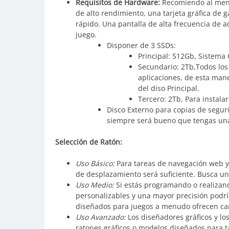
Requisitos de Hardware:
Recomiendo al meno
de alto rendimiento, una tarjeta gráfica de 
rápido. Una pantalla de alta frecuencia de a
juego.
Disponer de 3 SSDs:
Principal: 512Gb, Sistema
Secundario: 2Tb,Todos los
aplicaciones, de esta mane
del diso Principal.
Tercero: 2Tb, Para instalar
Disco Externo para copias de segu
siempre será bueno que tengas una c
Selección de Ratón:
Uso Básico:
Para tareas de navegación web y
de desplazamiento será suficiente. Busca un
Uso Medio:
Si estás programando o realizan
personalizables y una mayor precisión podrí
diseñados para juegos a menudo ofrecen cara
Uso Avanzado:
Los diseñadores gráficos y lo
ratones gráficos o modelos diseñados para ta