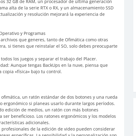
s 32 GB de RAM, un procesador de última generación
gama alta de la serie RTX o RX, y un almacenamiento SSD
ctualización y resolución mejorará la experiencia de
 Operativo y Programas
 archivos que generes, tanto de Ofimática como otras
ra, si tienes que reinstalar el SO, solo debes preocuparte
 todos los juegos y separar el trabajo del Placer.
ridad: Aunque tengas BackUps en la nuve, piensa que
opia «física» bajo tu control.
 ofimática, un ratón estándar de dos botones y una rueda
o ergonómico si planeas usarlo durante largos períodos.
do edición de medios, un ratón con más botones
a ser beneficioso. Los ratones ergonómicos y los modelos
cterísticas adicionales.
s profesionales de la edición de video pueden considerar
reas específicas. La sensibilidad y la personalización son