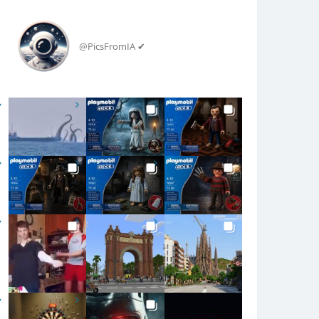
@PicsFromIA ✔