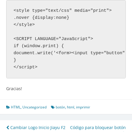
<style type="text/css" media="print">

.nover {display:none}

</style>

<SCRIPT LANGUAGE="JavaScript">

if (window.print) {

document.write('<form><input type="button" c
}

</script>
Gracias!
HTML
,
Uncategorized
botón
,
html
,
imprimir
Navegación
Cambiar Logo Inicio Jiayu F2
Código para bloquear botón