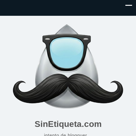
SinEtiqueta.com
intento de blogguer…