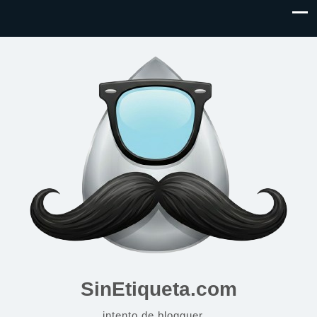
SinEtiqueta.com
intento de blogguer…