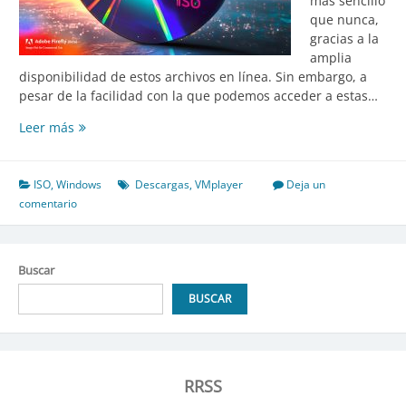
más sencillo
que nunca,
gracias a la
amplia
disponibilidad de estos archivos en línea. Sin embargo, a
pesar de la facilidad con la que podemos acceder a estas…
La
Leer más
Búsqueda
de
Imágenes
ISO
,
Windows
Descargas
,
VMplayer
Deja un
ISO
comentario
de
Sistemas
Operativos:
Buscar
Disponibilidad,
Utilidad
BUSCAR
y
Uso
RRSS