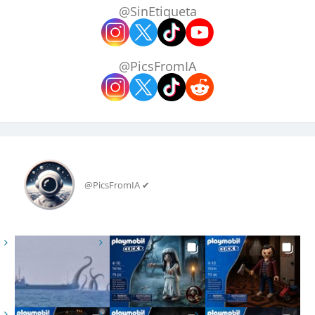
@SinEtiqueta
@PicsFromIA
@PicsFromIA ✔