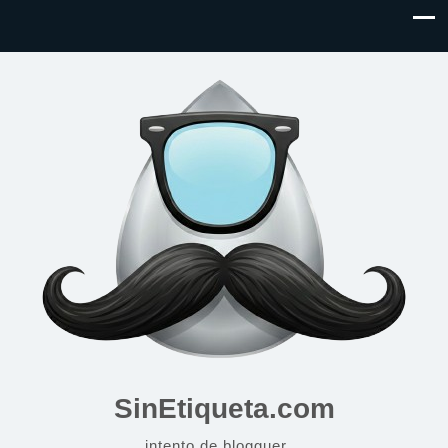
SinEtiqueta.com
intento de blogguer…