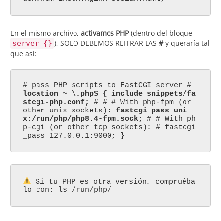
En el mismo archivo,
activamos PHP
(dentro del bloque
), SOLO DEBEMOS REITRAR LAS
#
y queraría tal
server {}
que así:
# pass PHP scripts to FastCGI server #
location ~ \.php$ { include snippets/fa
stcgi-php.conf;
# # # With php-fpm (or
other unix sockets):
fastcgi_pass uni
x:/run/php/php8.4-fpm.sock;
# # With ph
p-cgi (or other tcp sockets): # fastcgi
_pass 127.0.0.1:9000;
}
Si tu PHP es otra versión, compruéba
lo con: ls /run/php/