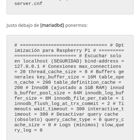
server.cnf
Justo debajo de
[mariadbd]
ponermos:
# =============================== # Opt
imización para Raspberry Pi # =========
====================== # Escuchar solo
en localhost (SEGURIDAD) bind-address =
127.0.0.1 # Conexiones max_connections
= 20 thread_cache_size = 8 # Buffers ge
nerales key_buffer_size = 16M table_ope
n_cache = 200 table_definition_cache =
200 # InnoDB (ajustado a 1GB RAM) innod
b_buffer_pool_size = 64M innodb_log_buf
fer_size = 8M innodb_file_per_table = 1
innodb_flush_log_at_trx_commit = 2 # Ti
meouts wait_timeout = 300 interactive_t
imeout = 300 # Desactivar query cache
(obsoleto) query_cache_type = 0 query_c
ache_size = 0 # Logs (mínimos) slow_que
ry_log = 0