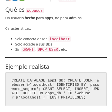
Qué es
webuser
Un usuario
hecho para apps
, no para
admins
.
Características:
Solo conecta desde
localhost
Solo accede a sus BDs
Sin
,
, etc.
GRANT
DROP USER
Ejemplo realista
CREATE DATABASE app1_db; CREATE USER 'w
ebuser'@'localhost' IDENTIFIED BY 'pass
word_seguro'; GRANT SELECT, INSERT, UPD
ATE, DELETE ON app1_db.* TO 'webuse
r'@'localhost'; FLUSH PRIVILEGES;