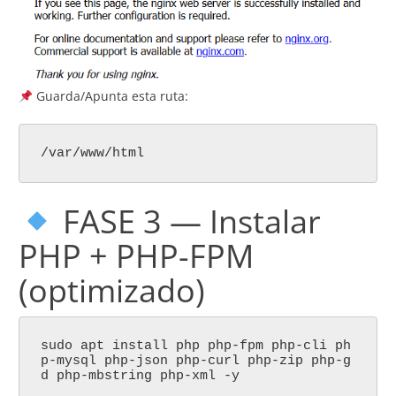
Guarda/Apunta esta ruta:
/var/www/html
FASE 3 — Instalar
PHP + PHP-FPM
(optimizado)
sudo apt install php php-fpm php-cli ph
p-mysql php-json php-curl php-zip php-g
d php-mbstring php-xml -y